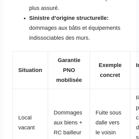
plus assuré.
Sinistre d’origine structurelle:
dommages aux bâtis et équipements
indissociables des murs.
Garantie
Exemple
I
Situation
PNO
concret
mobilisée
R
p
Dommages
Fuite sous
Local
c
aux biens +
dalle vers
vacant
RC bailleur
le voisin
s