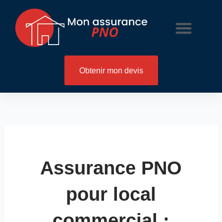
Aller
au
contenu
Mon espace
Qui sommes-nous ?
Obtenir mon devis
Assurance PNO
pour local
commercial :