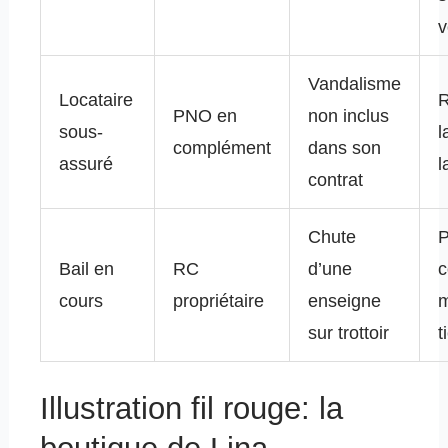
v
Vandalisme
Locataire
R
PNO en
non inclus
sous-
l
complément
dans son
assuré
l
contrat
Chute
P
Bail en
RC
d’une
c
cours
propriétaire
enseigne
m
sur trottoir
t
Illustration fil rouge: la